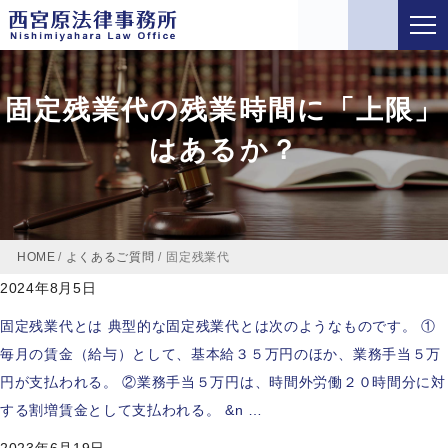
固定残業代の残業時間に「上限」
はあるか？
HOME
/
よくあるご質問
/
固定残業代
2024年8月5日
固定残業代とは 典型的な固定残業代とは次のようなものです。 ①
毎月の賃金（給与）として、基本給３５万円のほか、業務手当５万
円が支払われる。 ②業務手当５万円は、時間外労働２０時間分に対
する割増賃金として支払われる。 &n …