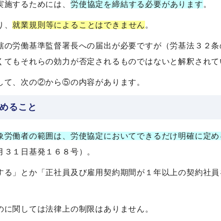
実施するためには、
労使協定を締結する必要があります
。
り、
就業規則等によることはできません
。
轄の労働基準監督署長への届出が必要ですが（労基法３２条
くてもそれらの効力が否定されるものではないと解釈されて
して、次の②から⑤の内容があります。
めること
象労働者の範囲は、労使協定においてできるだけ明確に定め
月３１日基発１６８号）。
する」とか「正社員及び雇用契約期間が１年以上の契約社員
のに関しては法律上の制限はありません。