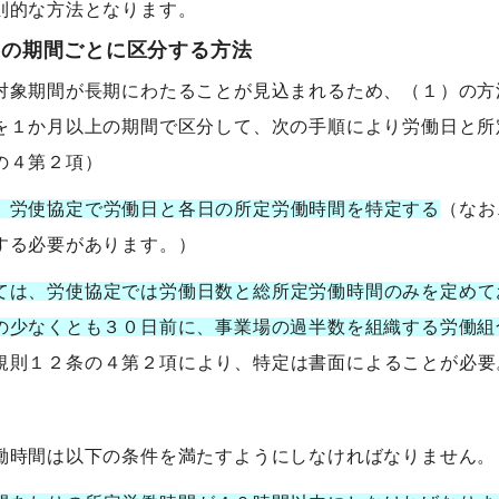
則的な方法となります。
上の期間ごとに区分する方法
対象期間が長期にわたることが見込まれるため、（１）の方
を１か月以上の期間で区分して、次の手順により労働日と所
の４第２項）
、労使協定で労働日と各日の所定労働時間を特定する
（なお
する必要があります。）
ては、労使協定では労働日数と総所定労働時間のみを定めて
の少なくとも３０日前に、事業場の過半数を組織する労働組
規則１２条の４第２項により、特定は書面によることが必要
働時間は以下の条件を満たすようにしなければなりません。