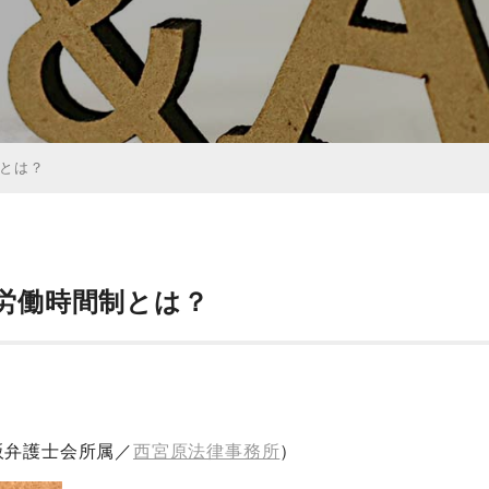
とは？
労働時間制とは？
阪弁護士会所属／
西宮原法律事務所
）