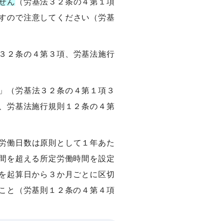
せん
（労基法３２条の４第１項
すので注意してください（労基
３２条の４第３項、労基法施行
」（労基法３２条の４第１項３
、労基法施行規則１２条の４第
労働日数は原則として１年あた
間を超える所定労働時間を設定
を起算日から３か月ごとに区切
こと（労基則１２条の４第４項