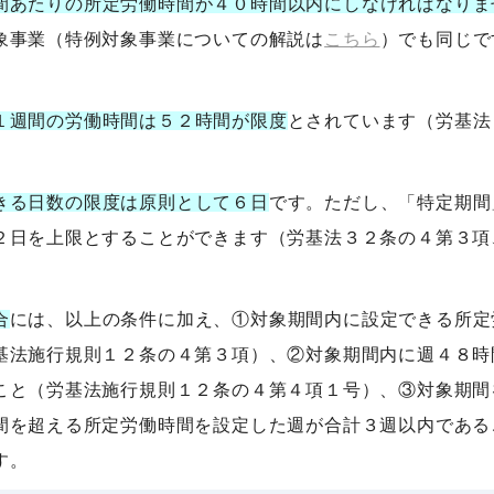
間あたりの所定労働時間が４０時間以内にしなければなりま
象事業（特例対象事業についての解説は
こちら
）でも同じで
。
１週間の労働時間は５２時間が限度
とされています（労基法
きる日数の限度は原則として６日
です。ただし、「特定期間
２日を上限とすることができます（労基法３２条の４第３項
合
には、以上の条件に加え、①対象期間内に設定できる所定
基法施行規則１２条の４第３項）、②対象期間内に週４８時
こと（労基法施行規則１２条の４第４項１号）、③対象期間
間を超える所定労働時間を設定した週が合計３週以内である
す。