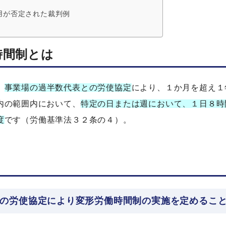
用が否定された裁判例
時間制とは
、
事業場の過半数代表との労使協定
により、１か月を超え１
内の範囲内において、
特定の日または週において、１日８時
度
です（労働基準法３２条の４）。
の労使協定により変形労働時間制の実施を定めるこ