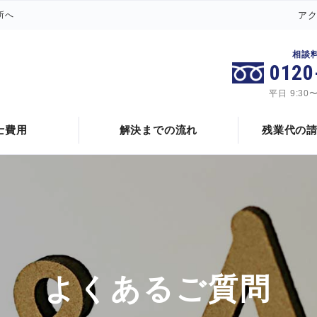
所へ
ア
相談
0120
代の計算方法
残業代の請求方法
管理監督者につ
平日 9:30
残業代をめぐる裁判例
士費用
解決までの流れ
残業代の
よくあるご質問