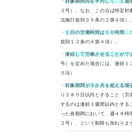
・
対象期間内を平均して、１週
２号）。なお、この点は特定対
法施行規則２５条の２第４項）
・
１日の労働時間は１０時間、
規則１２条の４第４項）。
・
連続して労働させることがで
号）を定めた場合には、連続１
５項）
・
対象期間が３か月を超える場
り２８０日以内とすること（労
するのは連続３週間以内とする
った各期間において、週４８時
２号）、という制限も加わりま