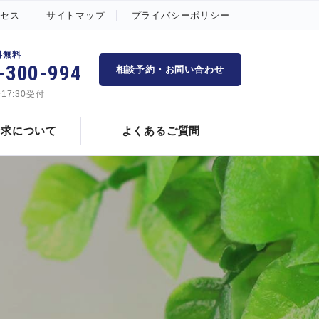
クセス
サイトマップ
プライバシーポリシー
料無料
-300-994
相談予約・お問い合わせ
いて
残業代請求の時効
〜17:30受付
請求について
よくあるご質問