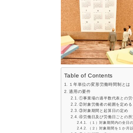
Table of Contents
１年単位の変形労働時間制とは
適用の要件
①事業場の過半数代表との労
②対象労働者の範囲を定める
③対象期間と起算日の定め
④労働日及び労働日ごとの所
（１）対象期間内の全日
（２）対象期間を１か月