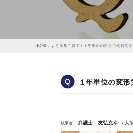
HOME
/
よくあるご質問
/
１年単位の変形労働時間制
Q
１年単位の変形
弁護士 友弘克幸
（大
執筆者